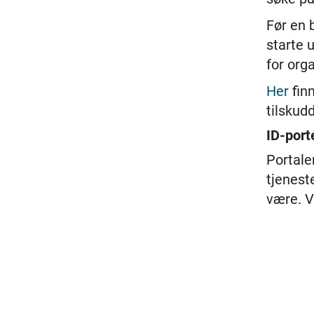
Før en 
starte 
for org
Her
fin
tilskud
ID-port
Portale
tjeneste
være. V