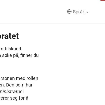
Språk
ratet
m tilskudd.
 søke på, finner du
ersonen med rollen
alen. Den som har
inistrator
i
erer seg for å