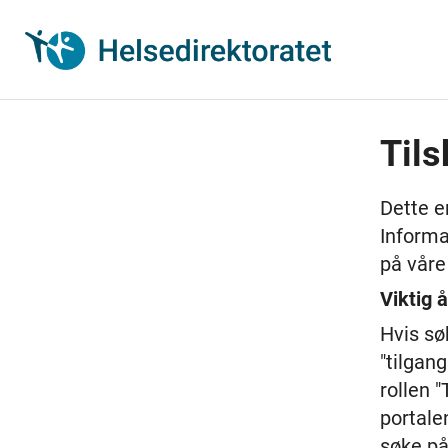
Gå
til
innhold
Tils
Dette e
Informa
på våre
Viktig å
Hvis sø
"tilgan
rollen "
portale
søke på