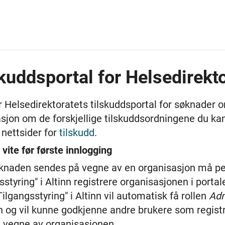
kuddsportal for Helsedirekto
r Helsedirektoratets tilskuddsportal for søknader o
sjon om de forskjellige tilskuddsordningene du kan
 nettsider for
tilskudd
.
 vite før første innlogging
knaden sendes på vegne av en organisasjon må p
gsstyring" i Altinn registrere organisasjonen i port
Tilgangsstyring" i Altinn vil automatisk få rollen
Adm
n og vil kunne godkjenne andre brukere som registr
 vegne av organisasjonen.