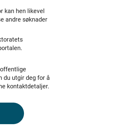
r kan hen likevel
 se andre søknader
ktoratets
portalen.
 offentlige
n du utgir deg for å
ine kontaktdetaljer.